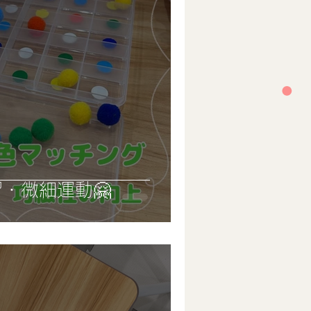
・微細運動🤗