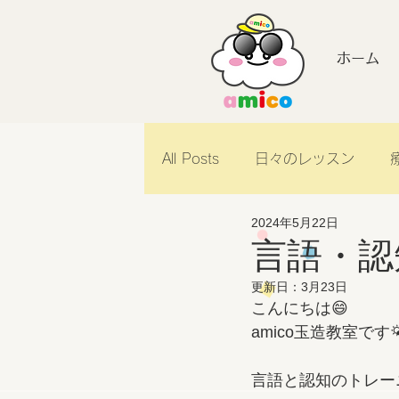
ホーム
All Posts
日々のレッスン
2024年5月22日
amicoのご紹介
言語・認
更新日：
3月23日
こんにちは😄
amico玉造教室です🌤
言語と認知のトレー