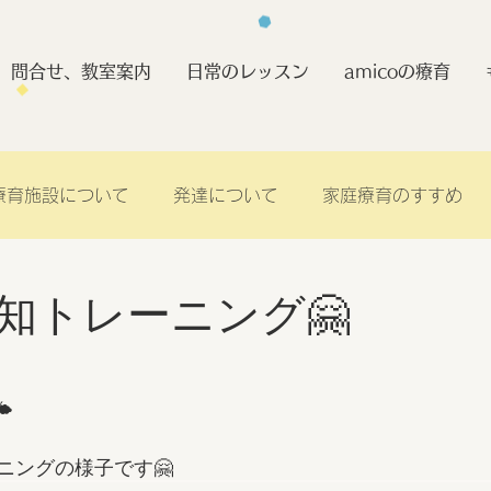
問合せ、教室案内
日常のレッスン
amicoの療育
療育施設について
発達について
家庭療育のすすめ
知トレーニング🤗
️
ニングの様子です🤗