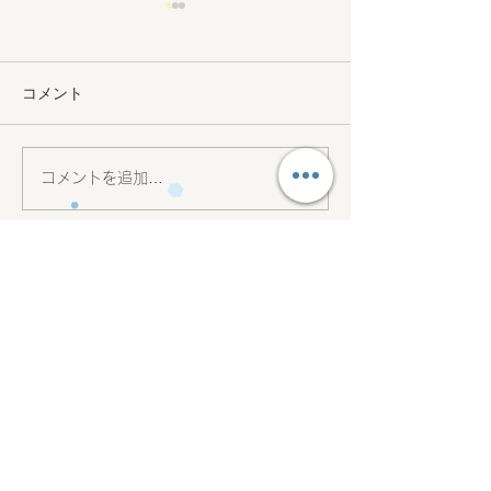
コメント
コメントを追加…
26.5.1上本町教室新規
26.5上本町教室
OPEN🤗✨
🎉🌸
会社名 合同会社amico
代表社員 森 愛美
12:00 ~ 18:15
日曜休み​
①玉造教室
〒
540-0004
​TEL
06-4302-4511