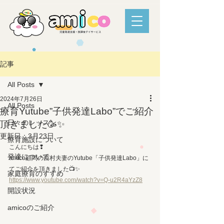
記事
All Posts
2024年7月26日
All Posts
療育Yutube”子供発達Labo”でご紹介
日々のレッスン
頂きました🥳✨
更新日：
3月23日
療育施設について
こんにちは❢
発達について
amico顧問の西村夫妻のYutube「子供発達Labo」に
てご紹介を頂きました📺✨
家庭療育のすすめ
https://www.youtube.com/watch?v=Q-u2R4aYzZ8
開設状況
amicoのご紹介