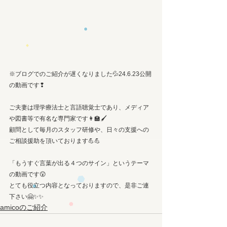
※ブログでのご紹介が遅くなりました💦24.6.23公開
の動画です❢
ご夫妻は理学療法士と言語聴覚士であり、メディア
や図書等で有名な専門家です👩‍🏫🖌️
顧問として毎月のスタッフ研修や、日々の支援への
ご相談援助を頂いております💪💪
「もうすぐ言葉が出る４つのサイン」というテーマ
の動画です😲
とても役立つ内容となっておりますので、是非ご連
下さい🤗✨✨
amicoのご紹介