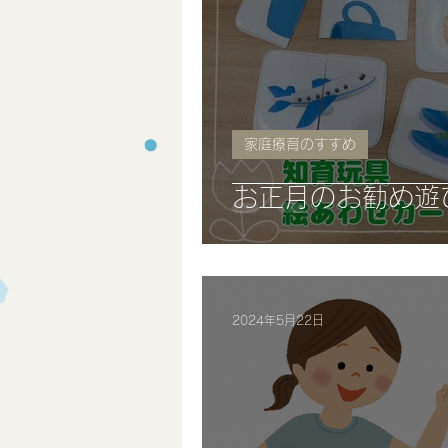
家庭療育のすすめ
お正月のお勧め遊び
2024年5月22日