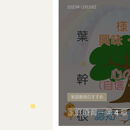
2023年12月29日
家庭療育のすすめ
家庭療育ー第４章