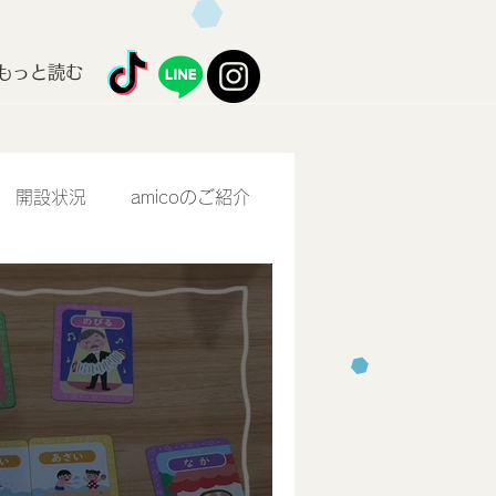
もっと読む
開設状況
amicoのご紹介