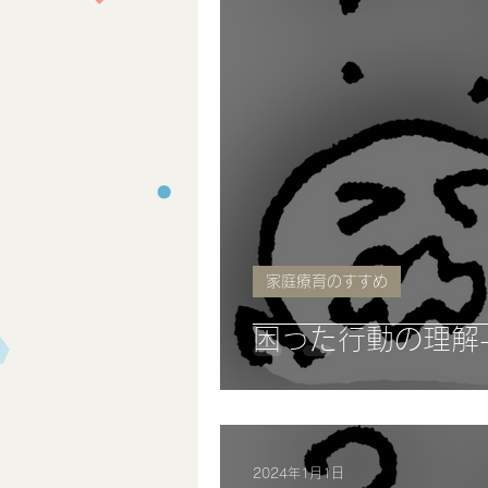
家庭療育のすすめ
困った行動の理解
2024年1月1日