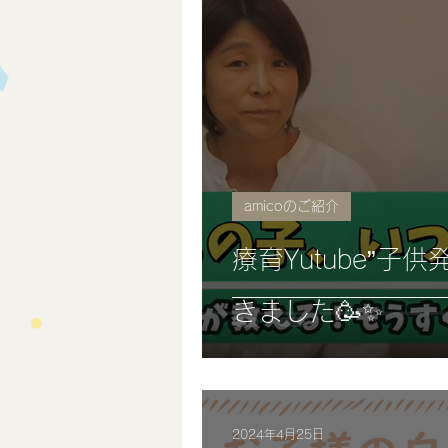
amicoのご紹介
療育Yutube”子供
きました🥳✨
2024年4月25日