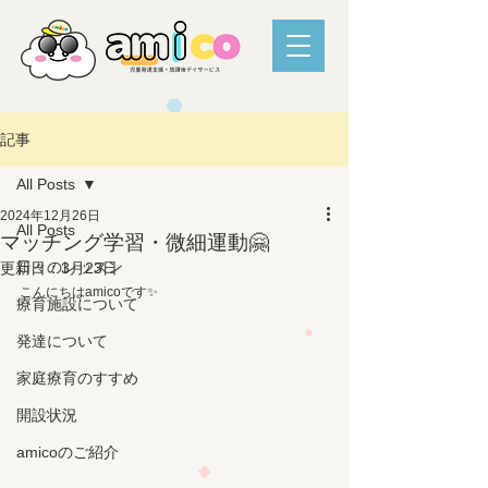
記事
All Posts
2024年12月26日
All Posts
マッチング学習・微細運動🤗
日々のレッスン
更新日：
3月23日
こんにちはamicoです✨
療育施設について
発達について
家庭療育のすすめ
開設状況
amicoのご紹介