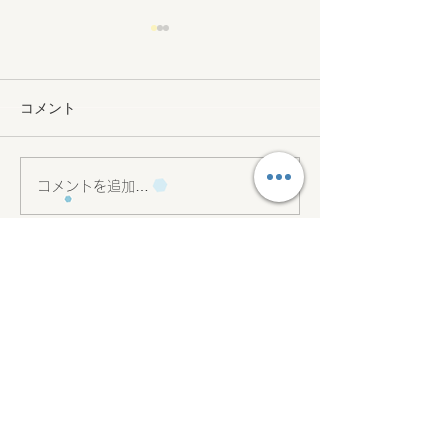
コメント
小集団レッスン
知育・ポットン落
コメントを追加…
会社名 合同会社amico
代表社員 森 愛美
12:00 ~ 18:15
日曜休み​
①玉造教室
〒
540-0004