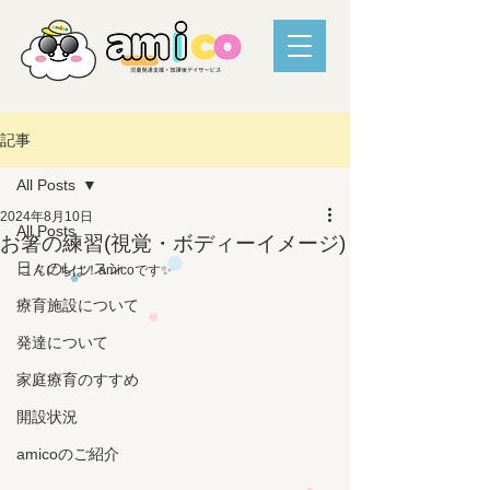
記事
All Posts
2024年8月10日
All Posts
お箸の練習(視覚・ボディーイメージ)
日々のレッスン
こんにちは！amicoです✨
療育施設について
発達について
家庭療育のすすめ
開設状況
amicoのご紹介