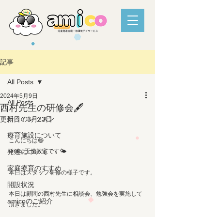
記事
All Posts
2024年5月9日
All Posts
西村先生の研修会🖋️
日々のレッスン
更新日：
3月23日
療育施設について
こんにちは😄
発達について
amico玉造教室です🌤️
家庭療育のすすめ
本日はスタッフ研修の様子です。
開設状況
本日は顧問の西村先生に相談会、勉強会を実施して
amicoのご紹介
頂きました。