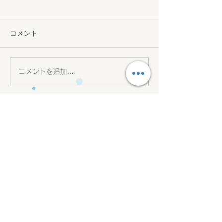
コメント
コメントを追加…
26.5.1上本町教室新規
26.5上本町教室
OPEN🤗✨
🎉🌸
会社名 合同会社amico
代表社員 森 愛美
12:00 ~ 18:15
日曜休み​
①玉造教室
〒
540-0004
​TEL
06-4302-4511