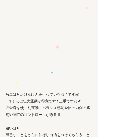
写真は片足けんけんを行っている様子です🤗
Oちゃんは粗大運動が得意です❢上手ですね💕
※全身を使った運動。バランス感覚や体の内側の筋
肉や関節のコントロールが必要🏃‍♂️
狙いは▶️
得意なことをさらに伸ばし自信をつけてもらうこと