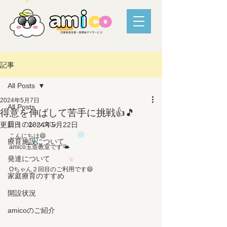
記事
All Posts
2024年5月7日
All Posts
得意を伸ばして苦手に挑戦👍🎵
日々のレッスン
更新日：
2024年5月22日
こんにちは😄
療育施設について
amico玉造教室です🌤️
発達について
Oちゃん２回目のご利用です😄
家庭療育のすすめ
開設状況
amicoのご紹介