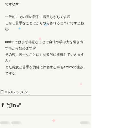
です🥰💗
一般的にその子の苦手に着目しがちです😣
しかし苦手なことばかりやらされると辛いですよね
😥
amicoではまず得意なことで自信や学ぶ力を引き出
す事から始めます🤗
その後、苦手なことにも意欲的に挑戦していきます
💪✨
また得意と苦手を的確に評価する事もamicoの強み
です☺️
日々のレッスン