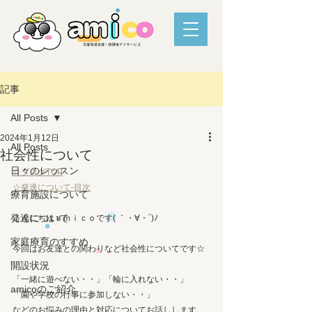
記事
All Posts
2024年1月12日
All Posts
社会性について
日々のレッスン
☆ブログTOP
☆発達について-目次
療育施設について
発達について
こんにちはａｍｉｃｏです( ｀・∀・´)ﾉ
家庭療育のすすめ
今回はお友達との関わりなど社会性についてです☆
開設状況
「一緒に遊べない・・」「輪に入れない・・」
amicoのご紹介
「園や学校の行事に参加しない・・」
などのお悩みの理由と対応についてお話しします。