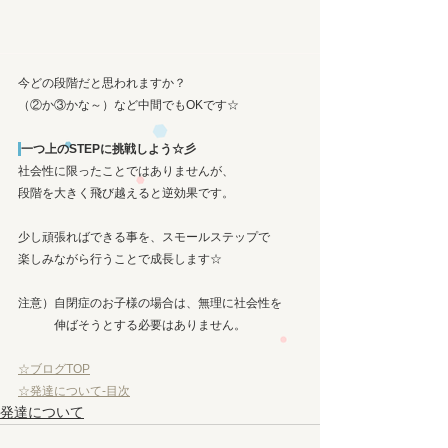
今どの段階だと思われますか？
（②か③かな～）など中間でもOKです☆
一つ上のSTEPに挑戦しよう☆彡
社会性に限ったことではありませんが、
段階を大きく飛び越えると逆効果です。
少し頑張ればできる事を、スモールステップで
楽しみながら行うことで成長します☆
注意）自閉症のお子様の場合は、無理に社会性を
　　　伸ばそうとする必要はありません。
☆ブログTOP
☆発達について-目次
発達について