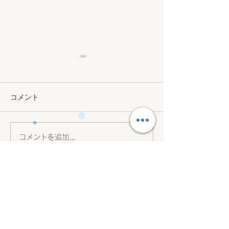
コメント
ボディイメージ
今の子供に必要なもの
コメントを追加…
会社名 合同会社amico
代表社員 森 愛美
12:00 ~ 18:15