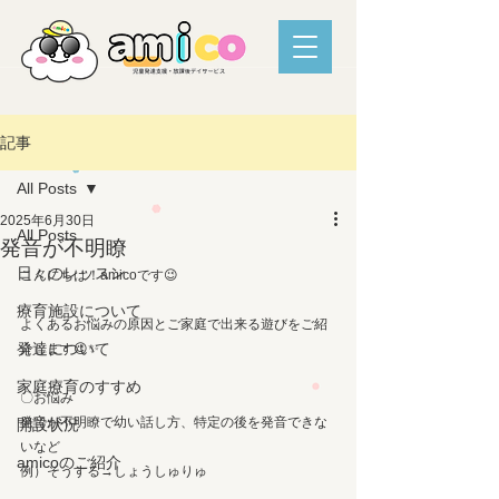
記事
All Posts
2025年6月30日
All Posts
発音が不明瞭
日々のレッスン
こんにちは！amicoです😉
療育施設について
よくあるお悩みの原因とご家庭で出来る遊びをご紹
発達について
介します😉✨
家庭療育のすすめ
〇お悩み
発音が不明瞭で幼い話し方、特定の後を発音できな
開設状況
いなど
amicoのご紹介
例）そうする→しょうしゅりゅ