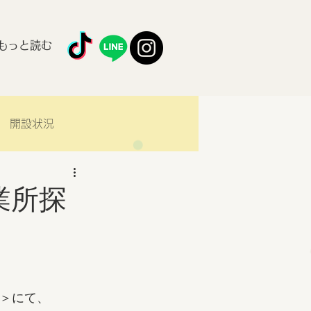
もっと読む
開設状況
業所探
訪＞にて、