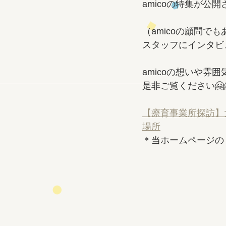
amicoの特集が公開
（amicoの顧問でも
スタッフにインタビ
amicoの想いや雰
是非ご覧ください🤗
【療育事業所探訪】大
場所
＊当ホームページの